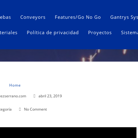
uebas
Conveyors
Features/Go No Go
Gantrys Sy
eriales
Política de privacidad
Proyectos
Sistem
Home
rezserrano.com
abril 23, 2019
tegoría
No Comment