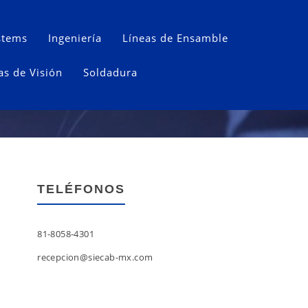
stems
Ingeniería
Líneas de Ensamble
as de Visión
Soldadura
TELÉFONOS
81-8058-4301
recepcion@siecab-mx.com